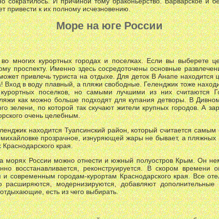
о сократилось. И причиной тому браконьерство. Варварское и б
т привести к их полному исчезновению.
Море на юге России
во многих курортных городах и поселках. Если вы выберете це
ому проспекту. Именно здесь сосредоточены основные развлечени
 может привлечь туриста на отдыхе. Для деток В Анапе находится 
а! Вход в воду плавный, а пляжи свободные. Геленджик тоже находи
 курортных поселков, но самыми лучшими из них считаются Г
ляжи как можно больше подходят для купания детворы. В Дивно
го зелени, по которой так скучают жители крупных городов. А з
орского очень целебным.
ленджик находится Туапсинский район, который считается самым 
омихайловке прозрачное, изнуряющей жары не бывает, а пляжных 
х Краснодарского края.
на морях России можно отнести и южный полуостров Крым. Он нем
енно восстанавливается, реконструируется. В скором времени 
и современным городам-курортам Краснодарского края. Все отел
о расширяются, модернизируются, добавляют дополнительные у
 отдыхающие, есть из чего выбирать.