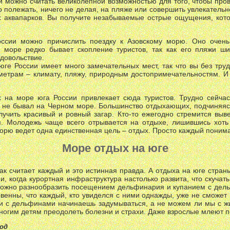
и можно считать великолепной возможностью для того, чтобы про
о полежать, ничего не делая, на пляже или совершить увлекательн
х аквапарков. Вы получите незабываемые острые ощущения, кот
ссии можно причислить поездку к Азовскому морю. Оно очень
 море редко бывает скопление туристов, так как его пляжи ши
довольствие.
ге России имеет много замечательных мест, так что вы без тру
метрам – климату, пляжу, природным достопримечательностям. И 
 на море юга России привлекает сюда туристов. Трудно сейчас
у не бывал на Черном море. Большинство отдыхающих, подчиняя
олучить красивый и ровный загар. Кто-то ежегодно стремится вы
. Молодежь чаще всего отрывается на отдыхе, лишившись хоть 
орю ведет одна единственная цель – отдых. Просто каждый понима
Море отдых на юге
ак считает каждый и это истинная правда. А отдыха на юге страны
и, когда курортная инфраструктура настолько развита, что скучат
можно разнообразить посещением дельфинария и купанием с дел
венны, что каждый, кто увиделся с ними однажды, уже не сможет
и с дельфинами начинаешь задумываться, а не можем ли мы с ж
огим детям преодолеть болезни и страхи. Даже взрослые млеют 
од