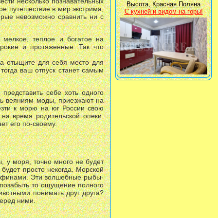
вести несколько познавательных
Высота, Красная Поляна
ое путешествие в мир экстрима,
С кухней и видом на горы!
орые невозможно сравнить ни с
 мелкое, теплое и богатое на
рокие и протяженные. Так что
да отыщите для себя место для
тогда ваш отпуск станет самым
 представить себе хоть одного
сь веяниям моды, приезжают на
везти к морю на юг России свою
на время родительской опеки.
ет его по-своему.
, у моря, точно много не будет
ь будет просто некогда. Морской
ьфинами. Эти волшебные рыбы-
 позабыть то ощущение полного
ивотными понимать друг друга?
перед ними.