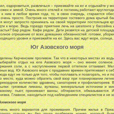
ил, оздоровиться, развлечься – приезжайте на юг и отдыхайте у м
можен и зимой. Очень много отелей и гостиниц работают круглогод
т к ним в любое время года, то, в свою очередь, стараются обе
а очень просто. Построив на территории гостевого дома крытый б
я могут запросто принимать на своей территории постояльцев к
дти к морю. Ведь гораздо приятнее лечь на шезлонге у бассейна и
астья? Бар рядом. Кафе рядом. Дети резвятся на детской площадке
олное отрешение от всех домашних обязанностей: готовки, уборки,
ходящего уровня и приезжайте на юг. Здесь вас ждут море, солнце,
Юг Азовского моря
тделены Керченским проливом. Так что в некоторых местах их во
 выбирайте отдых на юге Азовского моря – оно менее соленое
ержания соли, а с наступлением первой оттепели оттаивает. М
ых вод. Юг Азовского моря с прадавних времен притягивает к себ
сюда едут не только для того, чтобы поплавать и позагорать, но и п
о место, куда можно обратить свой взор при планировании летне
рекордное количество здравниц, санаториев и профилакториев. 
ылки: грязевые лиманы, вулканы, минеральные источники и ми
азному: пьют, принимают ванны, обтираются, обмазываются. 
низма. Главное, находиться под наблюдением специалистов и не 
Азовского моря
чень много вариантов для проживания. Причем жилье в Приа
ртного отдыха вы без труда подберете номер, который буд