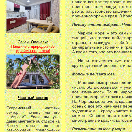
нашего климат тормозят мног
приятнее - те же люди, тот ж
рвота, расстройство кишечник
причерноморские края. В Крас
Почему стоит выбрать Черн
Черное море – это самый 
эмоций, что голова пойдет к
Сабай, Оленевка
страны, позавидует любой з
Наедине с природой - А-
минеральные источники и гря
фреймы под ключ!
А кроме того, что это познава
Наши отечественные оте
круглосуточный ресепшн, и на
Морские пейзажи юга
Многокилометровые пляжи 
чистят, облагораживают – уж
все изменилось. То ли народ
причерноморские пляж отличаю
Частный сектор
На Черном море очень красив
осенью все это начинает пере
Современный частный
художником – сразу хочется 
сектор - почему мы его
момент. Современная техника
выбираем? Если вы уже
многогранные краски, которые
давно мечтаете об отдыхе на
берегу моря, но от
Размещение на юге у моря
разнообразия предложений