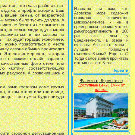
риантов, что глаза разбегаются:
Известно ли вам, что
ы отдыха, и профилактории. Ваш
Азовское море содержит
а вашей семьи, от возрастной
огромное количество
ы можно было тусить до утра. А
микроэлементов - не в
икто не бегает и не прыгает на
пример всем прочим, что его
того, пожилые люди едут к морю
рыбопродуктивность в 160
анавливаться в них совсем не
раз выше, чем у
ы. Так будет гораздо экономнее.
Средиземного, а озера и
о, нужно позаботиться о месте
вулканы Азовского моря -
чалу сезона обычно происходит
лучшие природные
 Это закономерность, которая
грязелечебницы? Еще нет?
лье в режиме онлайн заранее.
Тогда самое время прочитать
статью нашего блога...
 качественные фото отеля или
ую картину, соответствующую
Перейти
ых ракурсов. А созвонившись с
Фламинго, Лермонтово
Доступные цены, 1мин от
ном вами гостевом доме крутых
пляжа!
от, в том отеле или гостинице,
проще - не нужно будет никуда
ойти стороной дегустационные