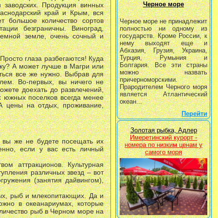
Черное море
и заводских. Продукция винных
раснодарский край и Крым, вся
ет большое количество сортов
Черное море не принадлежит
ации безграничны. Виноград,
полностью ни одному из
емной земле, очень сочный и
государств. Кроме России, к
нему выходят еще и
Абхазия, Грузия, Украина,
Турция, Румыния и
 Просто глаза разбегаются! Куда
Болгария. Все эти страны
ку? А может лучше в Магри или
можно назвать
иться все же нужно. Выбрав для
причерноморскими.
лем. Во-первых, вы ничего не
Прародителем Черного моря
можете доехать до развлечений,
является Атлантический
х южных поселков всегда менее
океан...
А цены на отдых, проживание,
Перейти
Золотая рыбка, Адлер
Имеретинский курорт -
о вы же не будете посещать их
номера по низким ценам у
нно, если у вас есть личный
самого моря
ом аттракционов. Культурная
тупления различных звезд – вот
гружения (занятия дайвингом),
х, рыб и млекопитающих. Да и
ожно в океанариумах, которые
оличество рыб в Черном море на