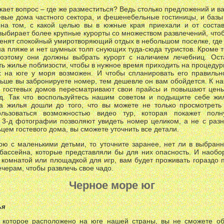
кает вопрос – где же разместиться? Ведь столько предложений и ва
тевые дома частного сектора, и фешенебельные гостиницы, и баз
на том, с какой целью вы в южные края приехали и от состав
выбирает более крупные курорты со множеством развлечений, чтоб
енят спокойный умиротворяющий отдых в небольшом поселке, где н
 на пляже и нет шумных толп снующих туда-сюда туристов. Кроме 
Поэтому они должны выбрать курорт с наличием лечебниц. Ост
ть жилье поблизости, чтобы в нужное время приходить на процедур
х на юге у моря возможен. И чтобы спланировать его правильн
ьше вы забронируете номер, тем дешевле он вам обойдется. К на
 гостевых домов пересматривают свои прайсы и повышают цены.
од. Так что воспользуйтесь нашим советом и подыщите себе жи
 жилья дошли до того, что вы можете не только просмотреть
льзоваться возможностью видео тур, которая покажет полн
3-д фотографии позволяют увидеть номер целиком, а не с разн
ем гостевого дома, вы сможете уточнить все детали.
рю с маленькими детьми, то уточните заранее, нет ли в выбран
бассейна, которые представляли бы для них опасность. И наобор
 комнатой или площадкой для игр, вам будет проживать гораздо 
черам, чтобы развлечь свое чадо.
Черное море юг
ья
 которое расположено на юге нашей страны, вы не сможете об