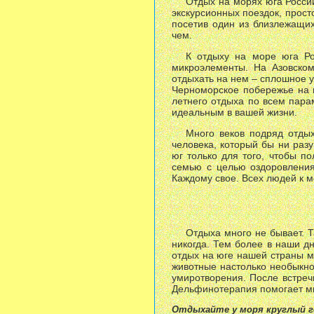
Отдых на морях юга Росси
экскурсионных поездок, прост
посетив один из близлежащи
чем.
К отдыху на море юга Ро
микроэлементы. На Азовском
отдыхать на нем – сплошное у
Черноморское побережье на ю
летнего отдыха по всем пара
идеальным в вашей жизни.
Много веков подряд отдых
человека, который бы ни раз
юг только для того, чтобы п
семью с целью оздоровления
Каждому свое. Всех людей к м
Отдыха много не бывает. Т
никогда. Тем более в наши дн
отдых на юге нашей страны 
животные настолько необыкно
умиротворения. После встреч
Дельфинотерапия помогает мн
Отдыхайте у моря круглый г