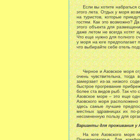
Если вы хотите набраться с
этого лета. Отдых у моря воз
на туристов, которые приеду
гостям. Как это возможно? Д
этого объекта для размещени
даже летом не всегда хотят и
Что еще нужно для полного сч
у моря на юге предполагает п
что выбирайте себе отель под
Черное и Азовское моря о
очень чувствительна, тогда
замерзает из-за низкого сод
быстрое прогревание прибрежн
более ста видов рыб. Так что 
Азовское море – это еще одн
Азовского моря расположено 
здесь самые лучшие предпос
местных здравницах их по-р
несомненную пользу для орга
Варианты для проживания у 
На юге Азовского моря о
Причерноморье. Для комфо