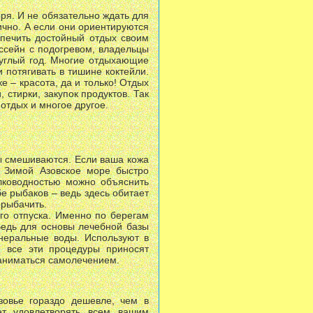
оря. И не обязательно ждать для
ично. А если они ориентируются
спечить достойный отдых своим
ассейн с подогревом, владельцы
руглый год. Многие отдыхающие
 потягивать в тишине коктейли.
 – красота, да и только! Отдых
 стирки, закупок продуктов. Так
 отдых и многое другое.
ды смешиваются. Если ваша кожа
. Зимой Азовское море быстро
елководностью можно объяснить
е рыбаков – ведь здесь обитает
орыбачить.
го отпуска. Именно по берегам
Ведь для основы лечебной базы
неральные воды. Используют в
И все эти процедуры приносят
заниматься самолечением.
зовье гораздо дешевле, чем в
ет удовлетворять всем вашим