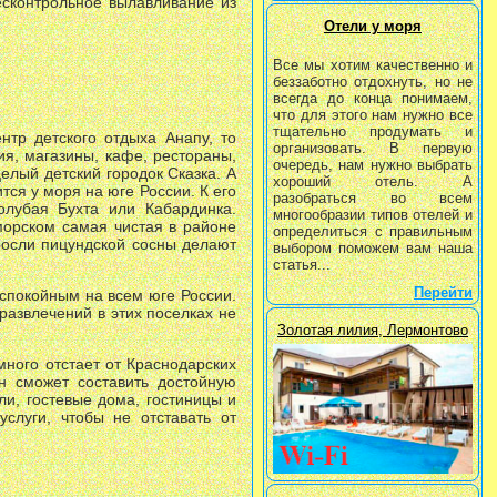
есконтрольное вылавливание из
Отели у моря
Все мы хотим качественно и
беззаботно отдохнуть, но не
всегда до конца понимаем,
что для этого нам нужно все
тщательно продумать и
нтр детского отдыха Анапу, то
организовать. В первую
я, магазины, кафе, рестораны,
очередь, нам нужно выбрать
целый детский городок Сказка. А
хороший отель. А
тся у моря на юге России. К его
разобраться во всем
олубая Бухта или Кабардинка.
многообразии типов отелей и
морском самая чистая в районе
определиться с правильным
аросли пицундской сосны делают
выбором поможем вам наша
статья...
Перейти
спокойным на всем юге России.
развлечений в этих поселках не
Золотая лилия, Лермонтово
ного отстает от Краснодарских
он сможет составить достойную
и, гостевые дома, гостиницы и
слуги, чтобы не отставать от