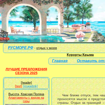
РУСМОРЕ.РФ
-
отдых у моря
Курорты Крыма
Главная
Оставить от
ЛУЧШИЕ ПРЕДЛОЖЕНИЯ
СЕЗОНА 2025
[header]
[text]
[imagelink]
Высота, Красная Поляна
Чем ближе отпуск, тем ча
Апартаменты с видом на
проносятся мысли о предстоя
горы
страны. Отдых за границей –