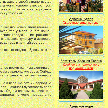
отдыхать в своей стране всегда
та могут испортить весь отпуск:
збежать, приехав в наши родные
му субтропики.
Адриана, Адлер
Сказочные виды на горы
оличество новых впечатлений и
 находится у моря на юге нашей
ревние города и их раскопки,
знать свою культуру и историю.
ведет вас в полный восторг.
ается ежегодно. Здесь вам и
Вертикаль, Красная Поляна
Удобное расположение у
днее время за ними ухаживают,
подножия Аибги
 была завалена мусором. Сейчас
сь за дело – так или иначе, а
нно в весенне-летний период. А
оря, начинает чувствовать себя
ном. Одним словом, запечатлеть
оаппарат не может передать те
Азовское море