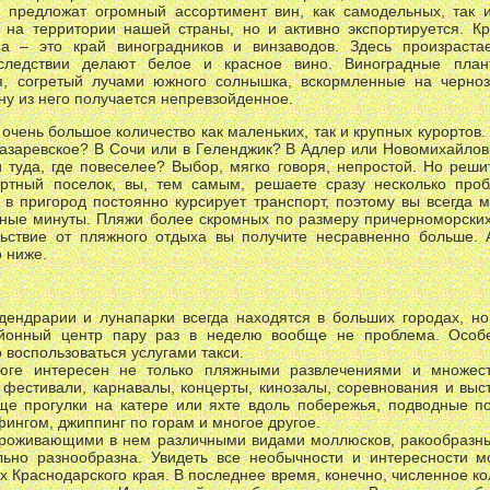
м предложат огромный ассортимент вин, как самодельных, так 
 на территории нашей страны, но и активно экспортируется. К
а – это край виноградников и винзаводов. Здесь произраста
оследствии делают белое и красное вино. Виноградные плант
, согретый лучами южного солнышка, вскормленные на черноз
ину из него получается непревзойденное.
очень большое количество как маленьких, так и крупных курортов.
Лазаревское? В Сочи или в Геленджик? В Адлер или Новомихайлов
и туда, где повеселее? Выбор, мягко говоря, непростой. Но реш
тный поселок, вы, тем самым, решаете сразу несколько проб
в в пригород постоянно курсирует транспорт, поэтому вы всегда 
нные минуты. Пляжи более скромных по размеру причерноморски
ьствие от пляжного отдыха вы получите несравненно больше. 
 ниже.
дендрарии и лунапарки всегда находятся в больших городах, н
йонный центр пару раз в неделю вообще не проблема. Особе
 воспользоваться услугами такси.
ге интересен не только пляжными развлечениями и множеств
 фестивали, карнавалы, концерты, кинозалы, соревнования и выс
ще прогулки на катере или яхте вдоль побережья, подводные по
фингом, джиппинг по горам и многое другое.
проживающими в нем различными видами моллюсков, ракообразны
но разнообразна. Увидеть все необычности и интересности м
х Краснодарского края. В последнее время, конечно, численное к