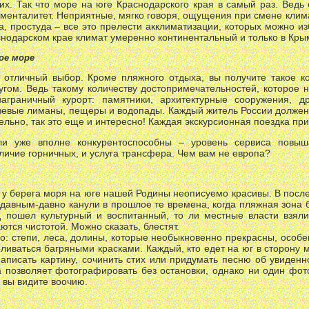
их. Так что море на юге Краснодарского края в самый раз. Ведь 
е менталитет. Неприятные, мягко говоря, ощущения при смене клима
а, простуда – все это прелести акклиматизации, которых можно и
нодарском крае климат умеренно континентальный и только в Кры
ое море
отличный выбор. Кроме пляжного отдыха, вы получите такое к
ругом. Ведь такому количеству достопримечательностей, которое
аграничный курорт: памятники, архитектурные сооружения, д
зевые лиманы, пещеры и водопады. Каждый житель России должен 
тельно, так это еще и интересно! Каждая экскурсионная поездка при
ли уже вполне конкурентоспособны – уровень сервиса повыш
личие горничных, и услуга трансфера. Чем вам не европа?
у берега моря на юге нашей Родины неописуемо красивы. В после
е давным-давно канули в прошлое те времена, когда пляжная зона
 пошел культурный и воспитанный, то ли местные власти взяли
тся чистотой. Можно сказать, блестят.
о: степи, леса, долины, которые необыкновенно прекрасны, особе
ливаться багряными красками. Каждый, кто едет на юг в сторону м
написать картину, сочинить стих или придумать песню об увиден
 позволяет фотографировать без остановки, однако ни один фот
 вы видите воочию.