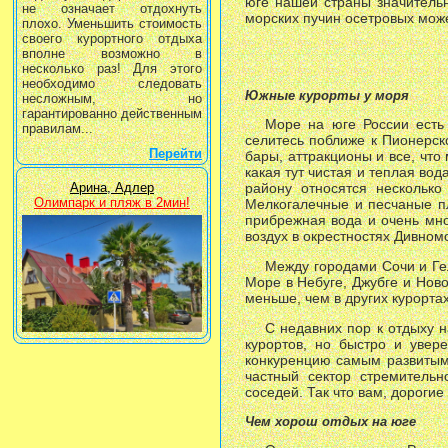
юге нашей страны значительн
не означает отдохнуть
морских пучин осетровых може
плохо. Уменьшить стоимость
своего курортного отдыха
вполне возможно в
несколько раз! Для этого
необходимо следовать
Южные курорты у моря
несложным, но
гарантированно действенным
Море на юге России есть 
правилам...
селитесь поближе к Пионерск
Перейти
бары, аттракционы и все, что
какая тут чистая и теплая вод
Арина, Адлер
району относятся несколько
Олимпарк и пляж в 2мин!
Мелкогалечные и песчаные п
прибрежная вода и очень мно
воздух в окрестностях Дивном
Между городами Сочи и Ге
Море в Небуге, Джубге и Нов
меньше, чем в других курорта
С недавних пор к отдыху 
курортов, но быстро и увер
конкуренцию самым развитым 
частный сектор стремительн
соседей. Так что вам, дорогие
Чем хорош отдых на юге