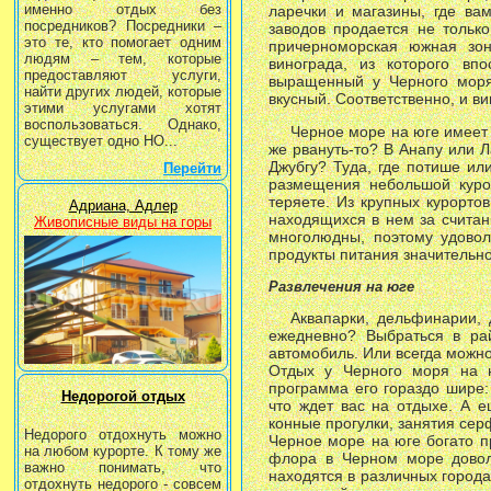
именно отдых без
ларечки и магазины, где ва
посредников? Посредники –
заводов продается не только
это те, кто помогает одним
причерноморская южная зон
людям – тем, которые
винограда, из которого вп
предоставляют услуги,
выращенный у Черного моря
найти других людей, которые
вкусный. Соответственно, и в
этими услугами хотят
воспользоваться. Однако,
Черное море на юге имеет 
существует одно НО...
же рвануть-то? В Анапу или 
Джубгу? Туда, где потише ил
Перейти
размещения небольшой курор
теряете. Из крупных курорто
Адриана, Адлер
находящихся в нем за счита
Живописные виды на горы
многолюдны, поэтому удовол
продукты питания значительно
Развлечения на юге
Аквапарки, дельфинарии, 
ежедневно? Выбраться в ра
автомобиль. Или всегда можно
Отдых у Черного моря на ю
программа его гораздо шире:
Недорогой отдых
что ждет вас на отдыхе. А е
конные прогулки, занятия сер
Недорого отдохнуть можно
Черное море на юге богато 
на любом курорте. К тому же
флора в Черном море доволь
важно понимать, что
находятся в различных города
отдохнуть недорого - совсем