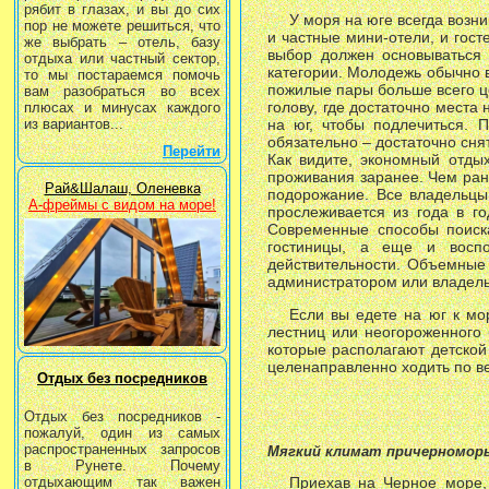
рябит в глазах, и вы до сих
У моря на юге всегда возни
пор не можете решиться, что
и частные мини-отели, и гос
же выбрать – отель, базу
выбор должен основываться 
отдыха или частный сектор,
категории. Молодежь обычно 
то мы постараемся помочь
пожилые пары больше всего ц
вам разобраться во всех
голову, где достаточно места
плюсах и минусах каждого
из вариантов...
на юг, чтобы подлечиться. 
обязательно – достаточно сня
Перейти
Как видите, экономный отды
проживания заранее. Чем ран
Рай&Шалаш, Оленевка
подорожание. Все владельцы
А-фреймы с видом на море!
прослеживается из года в г
Современные способы поиска
гостиницы, а еще и воспо
действительности. Объемные 
администратором или владельц
Если вы едете на юг к мо
лестниц или неогороженного 
которые располагают детской
целенаправленно ходить по ве
Отдых без посредников
Отдых без посредников -
пожалуй, один из самых
распространенных запросов
Мягкий климат причерномор
в Рунете. Почему
отдыхающим так важен
Приехав на Черное море,